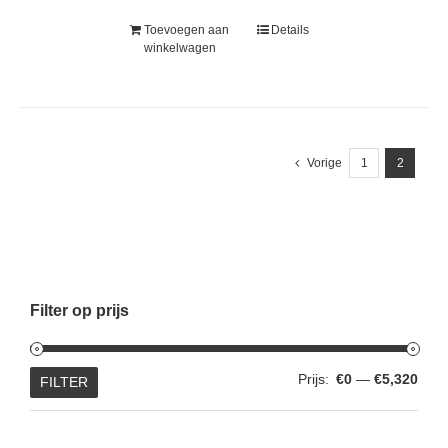
Toevoegen aan
Details
winkelwagen
Vorige
1
2
Filter op prijs
Min.
Max.
Prijs:
€0
—
€5,320
FILTER
prijs
prijs