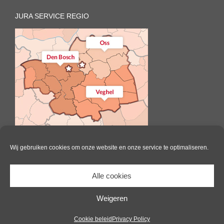
JURA SERVICE REGIO
Wij gebruiken cookies om onze website en onze service te optimaliseren.
Alle cookies
Il Caffè | All Rights Reserved |
Website door Pink Raven
|
Algemene
voorwaarden
|
Cookie beleid
Weigeren
Facebook
Cookie beleid
Privacy Policy