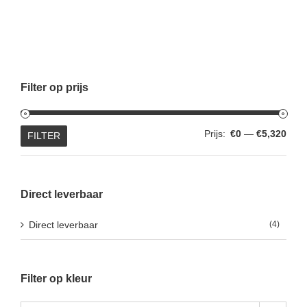
Filter op prijs
Min.
Max.
Prijs:
€0
—
€5,320
FILTER
prijs
prijs
Direct leverbaar
Direct leverbaar
(4)
Filter op kleur
