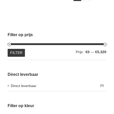
Filter op prijs
Min.
Max.
Prijs:
€0
—
€5,320
FILTER
prijs
prijs
Direct leverbaar
Direct leverbaar
(4)
Filter op kleur
