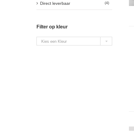
Direct leverbaar
(4)
Filter op kleur

Kies een Kleur