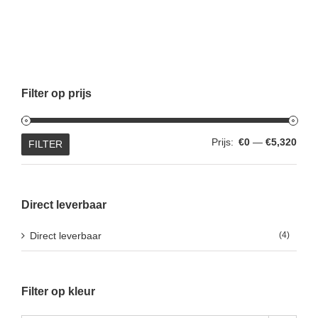
Filter op prijs
Min.
Max.
Prijs:
€0
—
€5,320
FILTER
prijs
prijs
Direct leverbaar
Direct leverbaar
(4)
Filter op kleur
