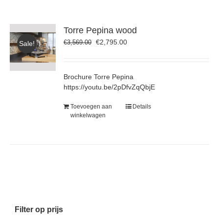
Torre Pepina wood
Oorspronkelijke
Huidige
€
2,795.00
€
3,569.00
Sale!
prijs
prijs
was:
is:
€3,569.00.
€2,795.00.
Brochure Torre Pepina
https://youtu.be/2pDfvZqQbjE
Toevoegen aan
Details
winkelwagen
Filter op prijs