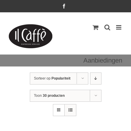
Ga
Facebook
naar
inhoud
Aanbiedingen
Sorteer op
Populariteit
Toon
30 producten