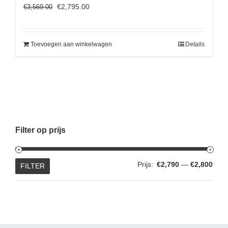
Oorspronkelijke
Huidige
€
2,795.00
€
3,569.00
prijs
prijs
was:
is:
€3,569.00.
€2,795.00.
Toevoegen aan winkelwagen
Details
Filter op prijs
Min.
Max.
Prijs:
€2,790
—
€2,800
FILTER
prijs
prijs