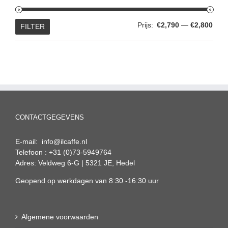
Min.
Max.
Prijs:
€2,790
—
€2,800
FILTER
prijs
prijs
CONTACTGEGEVENS
E-mail: info@ilcaffe.nl
Telefoon : +31 (0)73-5949764
Adres: Veldweg 6-G | 5321 JE, Hedel
Geopend op werkdagen van 8:30 -16:30 uur
Algemene voorwaarden