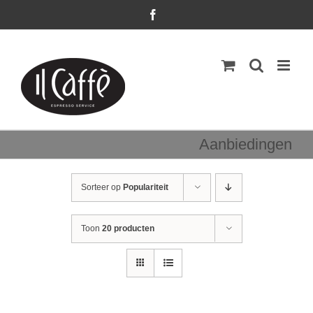
Ga
Facebook
naar
inhoud
Aanbiedingen
Sorteer op
Populariteit
Toon
20 producten