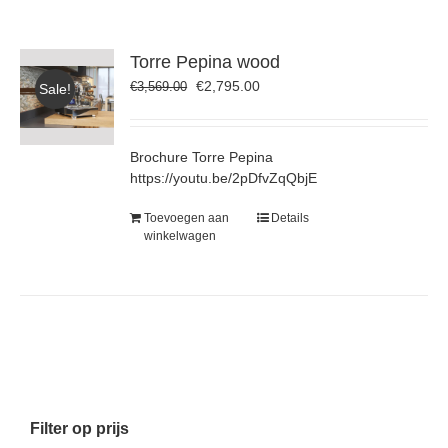
Torre Pepina wood
Oorspronkelijke
Huidige
€
2,795.00
€
3,569.00
Sale!
prijs
prijs
was:
is:
€3,569.00.
€2,795.00.
Brochure Torre Pepina
https://youtu.be/2pDfvZqQbjE
Toevoegen aan
Details
winkelwagen
Filter op prijs