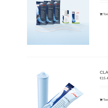
Toe
CLAR
€
15.
Toe