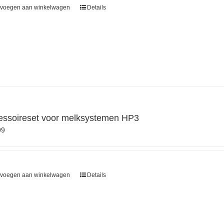
voegen aan winkelwagen
Details
essoireset voor melksystemen HP3
99
voegen aan winkelwagen
Details