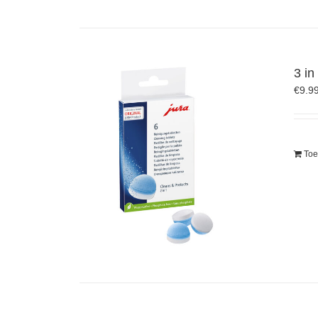
3 in
€
9.9
Toe