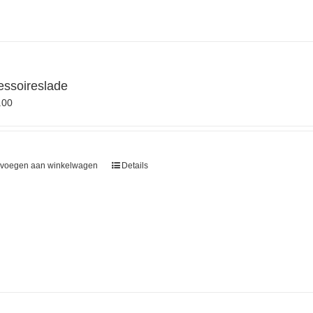
essoireslade
.00
voegen aan winkelwagen
Details