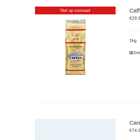
Caf
Niet op voorraad
€
29.
1kg
Det
Care
€
74.