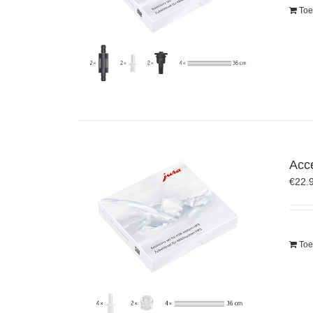
Toe
Acc
€
22.
Toe