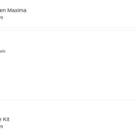
fen Maxima
99
ails
 Kit
99