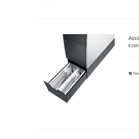
Acc
€
169
Toe