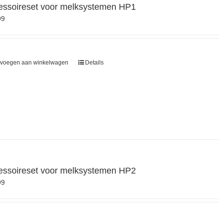
essoireset voor melksystemen HP1
99
voegen aan winkelwagen
Details
essoireset voor melksystemen HP2
99